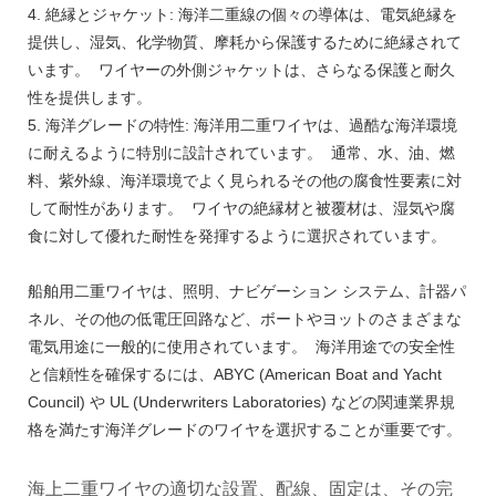
4. 絶縁とジャケット: 海洋二重線の個々の導体は、電気絶縁を
提供し、湿気、化学物質、摩耗から保護するために絶縁されて
います。 ワイヤーの外側ジャケットは、さらなる保護と耐久
性を提供します。
5. 海洋グレードの特性: 海洋用二重ワイヤは、過酷な海洋環境
に耐えるように特別に設計されています。 通常、水、油、燃
料、紫外線、海洋環境でよく見られるその他の腐食性要素に対
して耐性があります。 ワイヤの絶縁材と被覆材は、湿気や腐
食に対して優れた耐性を発揮するように選択されています。
船舶用二重ワイヤは、照明、ナビゲーション システム、計器パ
ネル、その他の低電圧回路など、ボートやヨットのさまざまな
電気用途に一般的に使用されています。 海洋用途での安全性
と信頼性を確保するには、ABYC (American Boat and Yacht
Council) や UL (Underwriters Laboratories) などの関連業界規
格を満たす海洋グレードのワイヤを選択することが重要です。
海上二重ワイヤの適切な設置、配線、固定は、その完