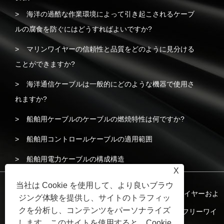
海洋の過酷な作業環境によって引き起こされるケーブ
ルの腐食を防ぐにはどうすればよいですか?
マリンワイヤーの信頼性と品質をどのように見分ける
ことができますか?
海洋通信ケーブルは一般的にどのような機器で使用さ
れますか?
船舶用ケーブルのケーブルの燃焼特性は何ですか?
船舶用コントロールケーブルの適用範囲
船舶用電力ケーブルの構成構造
X
当社は Cookie を使用して、より良いブラウ
著作権 © 2023 揚州立源電線ケーブル有限公司- 船舶用ワイヤーおよ
ジング体験を提供し、サイトのトラフィッ
クを分析し、コンテンツをパーソナライズ
びケーブル、船舶用電力ケーブル、船舶用低煙ハロゲンフリーワイ
します。このサイトを使用すると、Cookie