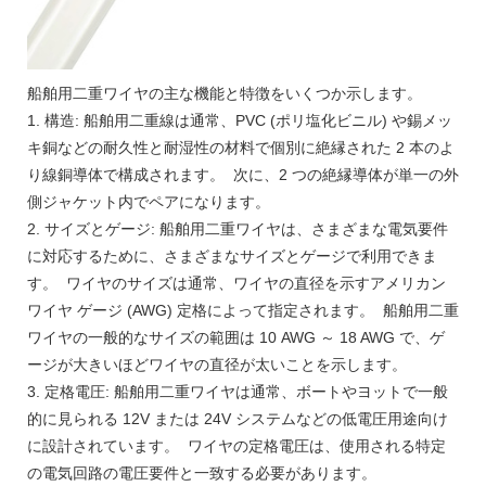
船舶用二重ワイヤの主な機能と特徴をいくつか示します。
1. 構造: 船舶用二重線は通常、PVC (ポリ塩化ビニル) や錫メッ
キ銅などの耐久性と耐湿性の材料で個別に絶縁された 2 本のよ
り線銅導体で構成されます。 次に、2 つの絶縁導体が単一の外
側ジャケット内でペアになります。
2. サイズとゲージ: 船舶用二重ワイヤは、さまざまな電気要件
に対応するために、さまざまなサイズとゲージで利用できま
す。 ワイヤのサイズは通常、ワイヤの直径を示すアメリカン
ワイヤ ゲージ (AWG) 定格によって指定されます。 船舶用二重
ワイヤの一般的なサイズの範囲は 10 AWG ～ 18 AWG で、ゲ
ージが大きいほどワイヤの直径が太いことを示します。
3. 定格電圧: 船舶用二重ワイヤは通常、ボートやヨットで一般
的に見られる 12V または 24V システムなどの低電圧用途向け
に設計されています。 ワイヤの定格電圧は、使用される特定
の電気回路の電圧要件と一致する必要があります。