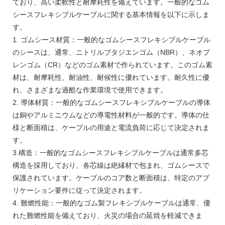
ており、高い柔軟性と耐摩耗性を備えています。一般的なゴム
シースフレキシブルケーブルに関する基本情報を以下に示しま
す。
1. ゴムシース材質：一般的なゴムシースフレキシブルケーブル
のシースは、通常、ニトリルブタジエンゴム（NBR）、ネオプ
レンゴム（CR）などのゴム素材で作られています。このゴム素
材は、耐摩耗性、耐油性、耐候性に優れています。耐久性に優
れ、さまざまな過酷な作業環境で使用できます。
2. 導体材質：一般的なゴムシースフレキシブルケーブルの導体
は銅やアルミニウムなどの導電性材料が一般的です。導体の仕
様と断面積は、ケーブルの用途と電流負荷に応じて決定されま
す。
3.構造：一般的なゴムシースフレキシブルケーブルは通常多芯
構造を採用しており、各芯線は絶縁材で包まれ、ゴムシースで
保護されています。ケーブルのコア数と断面積は、特定のアプ
リケーション要件に従って決定されます。
4. 難燃性能：一般的なゴム製フレキシブルケーブルは通常、優
れた難燃性能を備えており、火災の場合の延焼を軽減できま