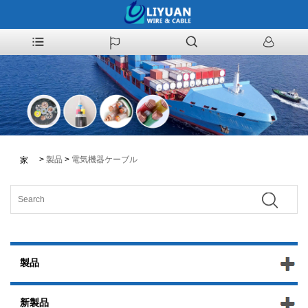
>
製品
>
電気機器ケーブル
家
製品
新製品